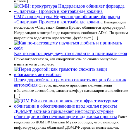
в своем […]
СМИ: прокуратура Нидерландов обвиняет форварда
«Спартака» Промеса в контрабанде кокаина
Нападающий
московского «Спартака» Квинси Промес обвиняется прокуратурой
Нидерландов в контрабанде наркотиков, сообщает AD.nl. По данным
надзорного ведомства королевства, футболист […]
Как по-настоящему научиться любить и принимать себя
Психолог рассказала, как «подружиться» со своими минусами
и начать жить счастливо.
Перед дорогой: как грамотно сложить вещи в багажник
автомобиля
От того, насколько правильно сложены вещи
в багажнике автомобиля, зависит комфорт пассажиров и спокойствие
[…]
ДОМ.РФ активно привлекает инфраструктурные
облигации в обеспечивающие ввод жилья проекты
Ранее
гендиректор ДОМ.РФ Виталий Мутко сообщал, что с помощью
инфраструктурных облигаций ДОМ.РФ строятся новые школы,