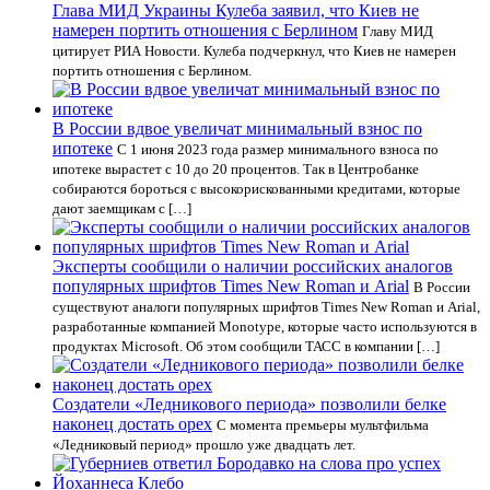
Глава МИД Украины Кулеба заявил, что Киев не
намерен портить отношения с Берлином
Главу МИД
цитирует РИА Новости. Кулеба подчеркнул, что Киев не намерен
портить отношения с Берлином.
В России вдвое увеличат минимальный взнос по
ипотеке
С 1 июня 2023 года размер минимального взноса по
ипотеке вырастет с 10 до 20 процентов. Так в Центробанке
собираются бороться с высокорискованными кредитами, которые
дают заемщикам с […]
Эксперты сообщили о наличии российских аналогов
популярных шрифтов Times New Roman и Arial
В России
существуют аналоги популярных шрифтов Times New Roman и Arial,
разработанные компанией Monotype, которые часто используются в
продуктах Microsoft. Об этом сообщили ТАСС в компании […]
Создатели «Ледникового периода» позволили белке
наконец достать орех
С момента премьеры мультфильма
«Ледниковый период» прошло уже двадцать лет.