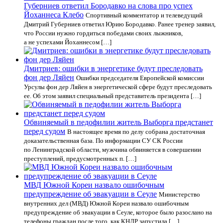
Губерниев ответил Бородавко на слова про успех
Йоханнеса Клебо
Спортивный комментатор и телеведущий
Дмитрий Губерниев ответил Юрию Бородавко. Ранее тренер заявил,
что России нужно гордиться победами своих лыжников,
а не успехами Йоханнесом […]
Дмитриев: ошибки в энергетике будут преследовать
фон дер Ляйен
Ошибки председателя Европейской комиссии
Урсулы фон дер Ляйен в энергетической сфере будут преследовать
ее. Об этом заявил специальный представитель президента […]
Обвиняемый в педофилии житель Выборга предстанет
перед судом
В настоящее время по делу собрана достаточная
доказательственная база. По информации СУ СК России
по Ленинградской области, мужчина обвиняется в совершении
преступлений, предусмотренных п. […]
МВД Южной Кореи назвало ошибочным
предупреждение об эвакуации в Сеуле
Министерство
внутренних дел (МВД) Южной Кореи назвало ошибочным
предупреждение об эвакуации в Сеуле, которое было разослано на
телефоны граждан после того, как КНДР запустила […]