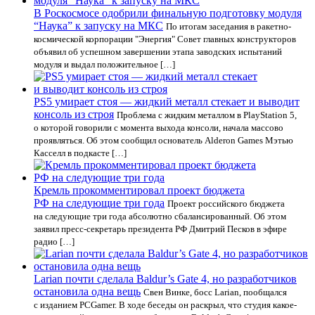
В Роскосмосе одобрили финальную подготовку модуля
“Наука” к запуску на МКС
По итогам заседания в ракетно-
космической корпорации "Энергия" Совет главных конструкторов
объявил об успешном завершении этапа заводских испытаний
модуля и выдал положительное […]
PS5 умирает стоя — жидкий металл стекает и выводит
консоль из строя
Проблема с жидким металлом в PlayStation 5,
о которой говорили с момента выхода консоли, начала массово
проявляться. Об этом сообщил основатель Alderon Games Мэтью
Касселл в подкасте […]
Кремль прокомментировал проект бюджета
РФ на следующие три года
Проект российского бюджета
на следующие три года абсолютно сбалансированный. Об этом
заявил пресс-секретарь президента РФ Дмитрий Песков в эфире
радио […]
Larian почти сделала Baldur’s Gate 4, но разработчиков
остановила одна вещь
Свен Винке, босс Larian, пообщался
с изданием PCGamer. В ходе беседы он раскрыл, что студия какое-