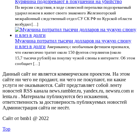
Курянина подозревают в покушении на убийство
По версии следствия, в ходе словесной перепалки подозреваемый
ударил ножом в живот своего знакомого Железногорский
межрайонный следственный отдел СУ СК РФ по Курской области
возбудил […]
Мужчина потратил тысячи долларов на чужую слюну
и влез в долги
Американец с необычным фетишем признался,
что ежемесячно тратит около 150 фунтов стерлингов (около
15,7 тысячи рублей) на покупку чужой слюны в интернете. Об этом
сообщает […]
Данный сайт не является коммерческим проектом. На этом
сайте ни чего не продают, ни чего не покупают, ни какие
услуги не оказываются. Сайт представляет собой ленту
новостей RSS канала news.rambler.ru, yandex.ru, newsru.com и
lenta.ru . Материалы публикуются без искажения,
ответственность за достоверность публикуемых новостей
Администрация сайта не несёт.
Сайт от bmb1 @ 2022
Top