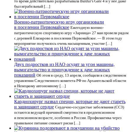
то время действительно разрабатывала Baldur’s Gate 4 и у нее даже
был играбельный […]
Военно-патриотическую игру организовали
в поселении Первомайское
Ежегодную военно-
патриотическую спортивную игру «Зарница» 27 мая провели рядом
с деревней Елизарово в поселении Первомайское. — В этом году
мероприятие получилось очень насыщенным, участие […]
Двух подростков из НАО осудят за угон машины,
вымогательство и принуждение к даче ложных
показаний
Об этом в среду, 13 апреля, сообщили в следственном
управлении Следственного комитета РФ по Архангельской области
и Ненецкому автономному […]
Кардиохирург назвал специи, которые не дают стареть
и защищают сердце
Сердечно-сосудистые заболевания (ССЗ)
остаются ведущей причиной смертности в предпенсионном
и пенсионном возрасте, особенно в России. Профилактика через
правильное питание снижает риски […]