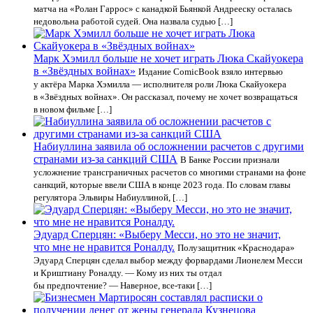
матча на «Ролан Гаррос» с канадкой Бьянкой Андрееску осталась
недовольна работой судей. Она назвала судью […]
Марк Хэмилл больше не хочет играть Люка Скайуокера
в «Звёздных войнах»
Издание ComicBook взяло интервью
у актёра Марка Хэмилла — исполнителя роли Люка Скайуокера
в «Звёздных войнах». Он рассказал, почему не хочет возвращаться
в новом фильме […]
Набиуллина заявила об осложнении расчетов с другими
странами из-за санкций США
В Банке России признали
усложнение трансграничных расчетов со многими странами на фоне
санкций, которые ввели США в конце 2023 года. По словам главы
регулятора Эльвиры Набиуллиной, […]
Эдуард Сперцян: «Выберу Месси, но это не значит,
что мне не нравится Роналду.
Полузащитник «Краснодара»
Эдуард Сперцян сделал выбор между форвардами Лионелем Месси
и Криштиану Роналду. — Кому из них ты отдал
бы предпочтение? — Наверное, все-таки […]