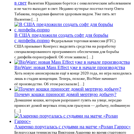
в свет
Валентин Юдашкин борется с онкологическим заболеванием
и не часто выходит в свет. Недавно кутюрье посетил театр Олега
Табакова, порадовав фанатов здоровым видом. Уже пять лет
Валентин […]
В США предложили создать софт для борьбы
с дипфейк-порно
Федеральная торговая комиссия (FTC)
США призывает Конгресс выделить средства на разработку
специализированного программного обеспечения для борьбы
с дипфейк-порнографией. Об этом заявила […]
BioWare: новая Mass Effect уже в начале производства
Хоть новую анонсировали ещё в конце 2020 года, но игра находилась
лишь в стадии концепции. Теперь, похоже, BioWare начинает
её производство. Об этом рассказали […]
Почему кошки приносят домой мертвую добычу?
Домашние кошки, которым разрешают гулять на улице, нередко
приносят домой мертвых птиц или грызунов — добычу, пойманную
[…]
Азаренко поругалась с судьями на матче «Ролан Гаррос»
Белорусская теннисистка Виктория Азаренко во время стартового