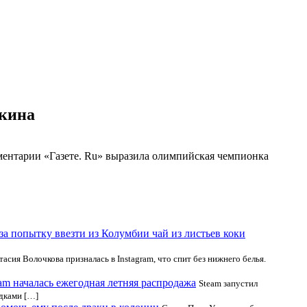
ткина
ментарии «Газете. Ru» выразила олимпийская чемпионка
за попытку ввезти из Колумбии чай из листьев коки
асия Волочкова призналась в Instagram, что спит без нижнего белья.
am началась ежегодная летняя распродажа
Steam запустил
идками […]