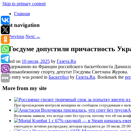
Skip to primary content
Главная
Post navigation
←
Previous
Next
→
В Госдуме допустили причастность Укр
Posted on
10 июля, 2025
by
Газета.Ru
К задержанию во Франции российского баскетболиста Даниила
по конькобежному спорту, депутат Госдумы Светлана Журова.
This entry was posted in
Баскетбол
by
Газета.Ru
. Bookmark the
per
More from my site
При прохождении контроля женщина не сообщила сотрудникам о налич
А
Волочкова заявила, что всегда спит без трусов, потому что ей так комф
ежегодную летнюю распродажу, которая продлится до 10 июля, 20:00