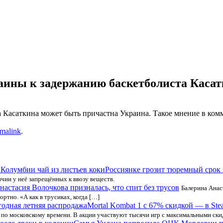
аины к задержанию баскетболиста Каса
 Касаткина может быть причастна Украина. Такое мнение в ком
malink
.
Россиянке грозит тюремный срок 
ии у неё запрещённых к ввозу веществ.
настасия Волочкова призналась, что спит без трусов
Балерина Анаст
ортно. «А как в трусиках, когда […]
Mortal Kombat 1 с 67% скидкой — в Ste
 по московскому времени. В акции участвуют тысячи игр с максимальными ск