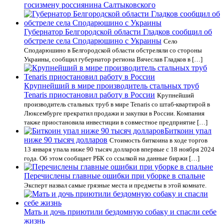
госизмену россиянина Салтыковского
Губернатор Белгородской области Гладков сообщил об
обстреле села Сподарюшино с Украины
Село
Сподарюшино в Белгородской области обстреляли со стороны
Украины, сообщил губернатор региона Вячеслав Гладков в […]
Крупнейший в мире производитель стальных труб
Tenaris приостановил работу в России
Крупнейший
производитель стальных труб в мире Tenaris со штаб-квартирой в
Люксембурге прекратил продажи и закупки в России. Компания
также приостановила инвестиции в совместное предприятие […]
Биткоин упал
ниже 90 тысяч долларов
Стоимость биткоина в ходе торгов
13 января упала ниже 90 тысяч долларов впервые с 18 ноября 2024
года. Об этом сообщает РБК со ссылкой на данные биржи […]
Перечислены главные ошибки при уборке в спальне
Эксперт назвал самые грязные места и предметы в этой комнате.
Мать и дочь приютили бездомную собаку и спасли себе
жизнь