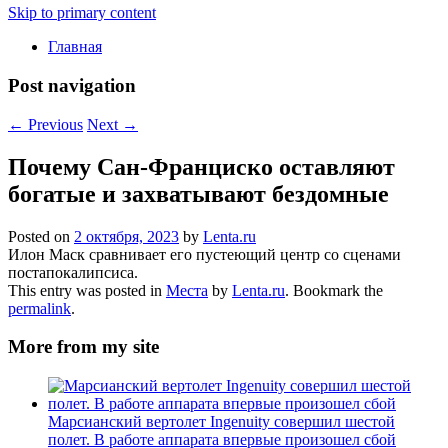
Skip to primary content
Главная
Post navigation
←
Previous
Next
→
Почему Сан-Франциско оставляют
богатые и захватывают бездомные
Posted on
2 октября, 2023
by
Lenta.ru
Илон Маск сравнивает его пустеющий центр со сценами
постапокалипсиса.
This entry was posted in
Места
by
Lenta.ru
. Bookmark the
permalink
.
More from my site
Марсианский вертолет Ingenuity совершил шестой
полет. В работе аппарата впервые произошел сбой