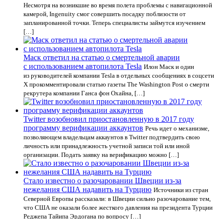
Несмотря на возникшие во время полета проблемы с навигационной
камерой, Ingenuity смог совершить посадку поблизости от
запланированной точки. Теперь специалисты займутся изучением
[…]
Маск ответил на статью о смертельной аварии
с использованием автопилота Tesla
Илон Маск и один
из руководителей компании Tesla в отдельных сообщениях в соцсети
X прокомментировали статью газеты The Washington Post о смерти
рекрутера компании Ганса фон Охайна, […]
Twitter возобновил приостановленную в 2017 году
программу верификации аккаунтов
Речь идет о механизме,
позволяющем владельцам аккаунтов в Twitter подтвердить свою
личность или принадлежность учетной записи той или иной
организации. Подать заявку на верификацию можно […]
Стало известно о разочаровании Швеции из-за
нежелания США надавить на Турцию
Источники из стран
Северной Европы рассказали: в Швеции сильно разочарование тем,
что США не оказали более жесткого давления на президента Турции
Реджепа Тайипа Эрдогана по вопросу […]