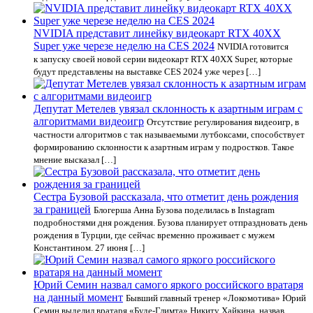
NVIDIA представит линейку видеокарт RTX 40XX
Super уже черезе неделю на CES 2024
NVIDIA готовится
к запуску своей новой серии видеокарт RTX 40XX Super, которые
будут представлены на выставке CES 2024 уже через […]
Депутат Метелев увязал склонность к азартным играм с
алгоритмами видеоигр
Отсутствие регулирования видеоигр, в
частности алгоритмов с так называемыми лутбоксами, способствует
формированию склонности к азартным играм у подростков. Такое
мнение высказал […]
Сестра Бузовой рассказала, что отметит день рождения
за границей
Блогерша Анна Бузова поделилась в Instagram
подробностями дня рождения. Бузова планирует отпраздновать день
рождения в Турции, где сейчас временно проживает с мужем
Константином. 27 июня […]
Юрий Семин назвал самого яркого российского вратаря
на данный момент
Бывший главный тренер «Локомотива» Юрий
Семин выделил вратаря «Буде-Глимта» Никиту Хайкина, назвав