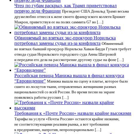
Чтец по губам раскрыл, как Трамп приветствовал
первую леди Франции
Президент США Дональд Трамп весьма
дружелюбно отнесся к жене своего французского коллеги Брижит
Макрон, приветствуя ее на полях саммита G7 во […]
Обвиняемый во взятках экс-прокурор Норильска
потребовал замены судьи из-за конфликта
Обвиненный
во взятках бывший прокурор Норильска Хаваж-Бауди Гутаев требует
отвода судьи Норильского городского суда Анны Шатровой
и передачи его дела на рассмотрение другому судье на фоне […]
Российская певица Манижа вышла в финал конкурса
“Евровидение”
Манижа вышла на сцену в платье, которое было
сшито из лоскутов ткани, отправленных женщинами разных
национальностей со всей России. Во время песни на экране
появлялись работы русских […]
Требования к «Почте России» назвали крайне высокими
Тарифы на услуги «Почты России» остаются крайне низкими,
не соответствующими реалиям рынка, а вот требования
к предприятию, напротив, непропорционально […]