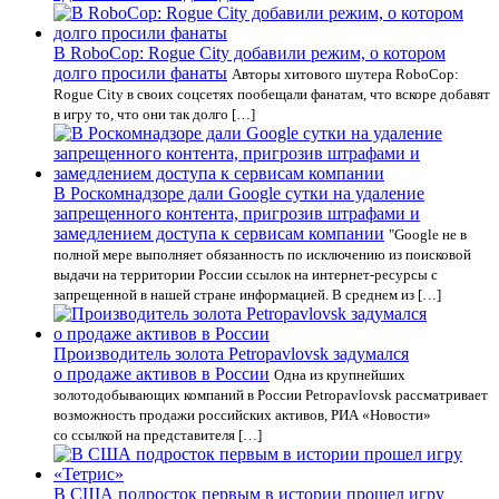
В RoboCop: Rogue City добавили режим, о котором
долго просили фанаты
Авторы хитового шутера RoboCop:
Rogue City в своих соцсетях пообещали фанатам, что вскоре добавят
в игру то, что они так долго […]
В Роскомнадзоре дали Google сутки на удаление
запрещенного контента, пригрозив штрафами и
замедлением доступа к сервисам компании
"Google не в
полной мере выполняет обязанность по исключению из поисковой
выдачи на территории России ссылок на интернет-ресурсы с
запрещенной в нашей стране информацией. В среднем из […]
Производитель золота Petropavlovsk задумался
о продаже активов в России
Одна из крупнейших
золотодобывающих компаний в России Petropavlovsk рассматривает
возможность продажи российских активов, РИА «Новости»
со ссылкой на представителя […]
В США подросток первым в истории прошел игру