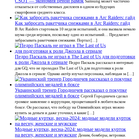
CSOT — экономия ценой рамок
Samsung может частично
отказаться от собственных дисплеев в одном из будущих
смартфонов среднего класса.
Как забросать ракетчика снежками в Arc Raiders: гайд
В Arc Raiders стартовала 10 неделя испытаний, и она вызвала немало
шума среди игроков, поскольку одно из испытаний… Предлагает
забрасывать ракетчиков снежками. Портал […]
Педро Паскаль не играл в The Last of Us для подготовки
к роли Джоэла в сериале
Педро Паскаль рассказал в интервью
для GQ, что не проходил The Last of Us для подготовки к роли
Джоэла в сериале. Однако актёр изучал персонажа, наблюдая за […]
Украинский тренер Городничев рассказал о покупке
олимпийских медалей в боксе
Сергей Городничев сделал
громкое заявление о коррупции, процветавшей в любительском
боксе. Он рассказал, что победу на Олимпийских играх можно
купить за деньги и даже уточнил, в какие […]
Модные куртки, весна-2024: модные модели курток
на весну, женские и мужские
Деним, бомберы, ветровки.