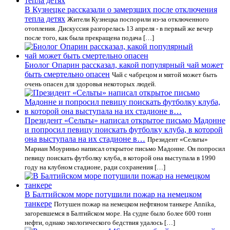
В Кузнецке рассказали о замерзших после отключения
тепла детях
Жители Кузнецка поспорили из-за отключенного
отопления. Дискуссия разгорелась 13 апреля - в первый же вечер
после того, как была прекращена подача […]
Биолог Опарин рассказал, какой популярный чай может
быть смертельно опасен
Чай с чабрецом и мятой может быть
очень опасен для здоровья некоторых людей.
Президент «Сельты» написал открытое письмо Мадонне
и попросил певицу поискать футболку клуба, в которой
она выступала на их стадионе в…
Президент «Сельты»
Мариан Моуриньо написал открытое письмо Мадонне. Он попросил
певицу поискать футболку клуба, в которой она выступала в 1990
году на клубном стадионе, ради сохранения […]
В Балтийском море потушили пожар на немецком
танкере
Потушен пожар на немецком нефтяном танкере Annika,
загоревшемся в Балтийском море. На судне было более 600 тонн
нефти, однако экологического бедствия удалось […]