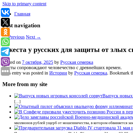
Skip to primary content
Главная
Post navigation
←
Previous
Next
→
4 жеста у русских для защиты от злых с
Posted on
7 октября, 2025
by
Русская семерка
Жесты сопровождают человечество с древнейших времен.
This entry was posted in
Истории
by
Русская семерка
. Bookmark 
More from my site
Выпуск новых 
[…]
миллионов рублей ущерб от мошенничества, в котором обвиняется з