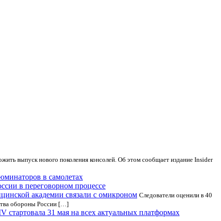
жить выпуск нового поколения консолей. Об этом сообщает издание Insider
юминаторов в самолетах
ссии в переговорном процессе
ицинской академии связали с омикроном
Следователи оценили в 40
ства обороны России […]
IV стартовала 31 мая на всех актуальных платформах