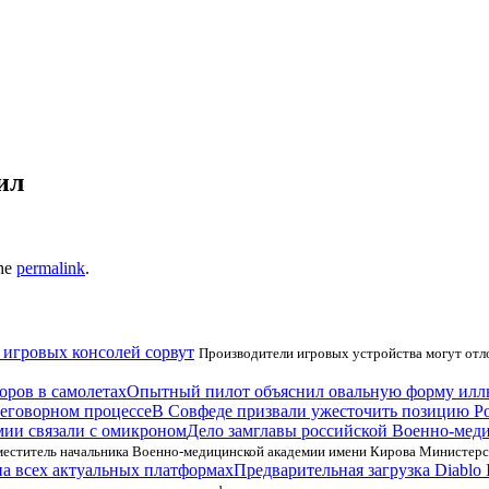
ил
the
permalink
.
игровых консолей сорвут
Производители игровых устройства могут отло
Опытный пилот объяснил овальную форму илл
В Совфеде призвали ужесточить позицию Ро
Дело замглавы российской Военно-мед
аместитель начальника Военно-медицинской академии имени Кирова Министер
Предварительная загрузка Diablo 